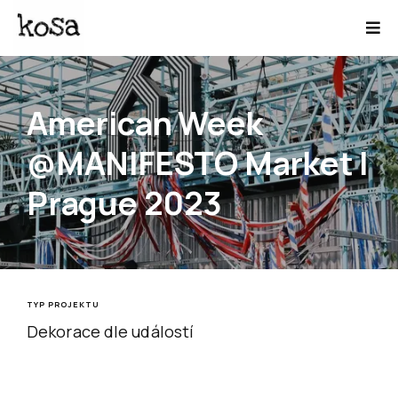
American Week
@MANIFESTO Market |
Prague 2023
TYP PROJEKTU
Dekorace dle událostí