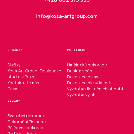
info@kosa-artgroup.com
STRÁNKA
PORTFOLIO
Služby
Umělecká dekorace
Kosa Art Group: Designové
Design scén
studio v Praze
Dekorace oslav
Kontaktujte nás
Dekorace dle událostí
O nás
Výzdoba dle ročních období
Výzdoba výloh
SLUŽBY
Svatební dekorace
Dekorační Písmena
Půjčovna dekorací
Party Výzdoba