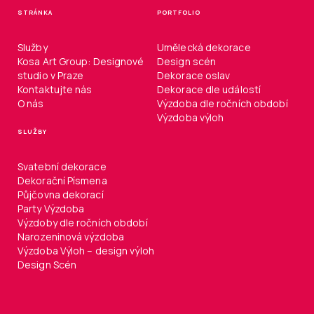
STRÁNKA
PORTFOLIO
Služby
Umělecká dekorace
Kosa Art Group: Designové
Design scén
studio v Praze
Dekorace oslav
Kontaktujte nás
Dekorace dle událostí
O nás
Výzdoba dle ročních období
Výzdoba výloh
SLUŽBY
Svatební dekorace
Dekorační Písmena
Půjčovna dekorací
Party Výzdoba
Výzdoby dle ročních období
Narozeninová výzdoba
Výzdoba Výloh – design výloh
Design Scén