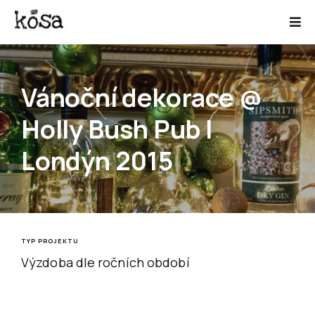
Vánoční dekorace @
Holly Bush Pub |
Londýn 2015
TYP PROJEKTU
Výzdoba dle ročních období