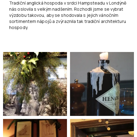
Tradiční anglická hospoda v srdci Hampsteadu v Londýně
nás oslovila s velkým nadšením. Rozhodli jsme se vybrat
výzdobu takovou, aby se shodovala s jejich vánočním
sortimentem nápojů a zvýraznila tak tradiční architekturu
hospody.