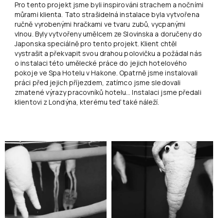
Pro tento projekt jsme byli inspirováni strachem a nočními
můrami klienta. Tato strašidelná instalace byla vytvořena
ručně vyrobenými hračkami ve tvaru zubů, vycpanými
vlnou. Byly vytvořeny umělcem ze Slovinska a doručeny do
Japonska speciálně pro tento projekt. Klient chtěl
vystrašit a překvapit svou drahou polovičku a požádal nás
o instalaci této umělecké práce do jejich hotelového
pokoje ve Spa Hotelu v Hakone. Opatrně jsme instalovali
práci před jejich příjezdem, zatímco jsme sledovali
zmatené výrazy pracovníků hotelu… Instalaci jsme předali
klientovi z Londýna, kterému teď také náleží.