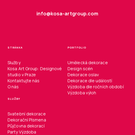
info@kosa-artgroup.com
STRÁNKA
PORTFOLIO
Služby
Umělecká dekorace
Kosa Art Group: Designové
Design scén
studio v Praze
Dekorace oslav
Kontaktujte nás
Dekorace dle událostí
O nás
Výzdoba dle ročních období
Výzdoba výloh
SLUŽBY
Svatební dekorace
Dekorační Písmena
Půjčovna dekorací
Party Výzdoba