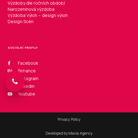
Výzdoby dle ročních období
Narozeninová výzdoba
Výzdoba Výloh – design výloh
Design Scén
SOCIÁLNÍ PROFILY
Facebook
Behance
Instagram
Linkedin
Youtube
Privacy Policy
Developed by Mavia Agency